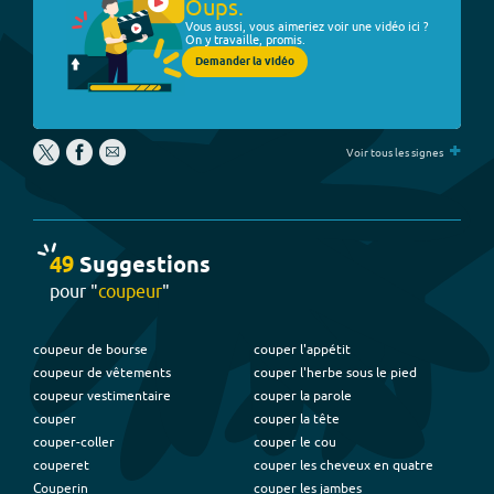
Oups.
Vous aussi, vous aimeriez voir une vidéo ici ?
On y travaille, promis.
Demander la vidéo
+
Voir tous les signes
49
Suggestion
s
pour "
coupeur
"
coupeur de bourse
couper l'appétit
coupeur de vêtements
couper l'herbe sous le pied
coupeur vestimentaire
couper la parole
couper
couper la tête
couper-coller
couper le cou
couperet
couper les cheveux en quatre
Couperin
couper les jambes