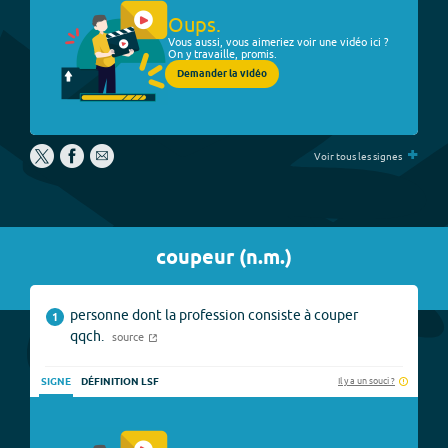
Oups.
Vous aussi, vous aimeriez voir une vidéo ici ?
On y travaille, promis.
Demander la vidéo
+
Voir tous les signes
coupeur
(
n.m.
)
personne dont la profession consiste à couper
1
qqch.
source
Il y a un souci ?
SIGNE
DÉFINITION LSF