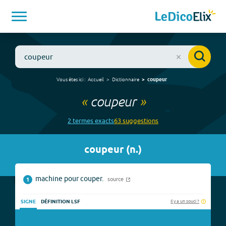
Vous êtes ici :
Accueil
Dictionnaire
coupeur
«
coupeur
»
2
terme
s
exact
s
63
suggestion
s
coupeur
(
n.
)
machine pour couper.
source
1
Il y a un souci ?
SIGNE
DÉFINITION LSF