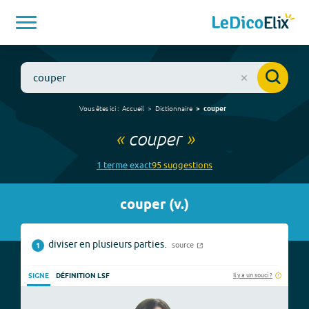
Vous êtes ici :
Accueil
Dictionnaire
couper
«
couper
»
1
terme
exact
95
suggestion
s
couper
(
v.
)
diviser en plusieurs parties.
source
1
Il y a un souci ?
SIGNE
DÉFINITION LSF