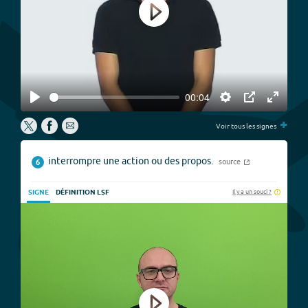
Play
00:04
Play
Settings
PIP
Enter
+
fullscree
Voir tous les signes
interrompre une action ou des propos.
source
6
Il y a un souci ?
SIGNE
DÉFINITION LSF