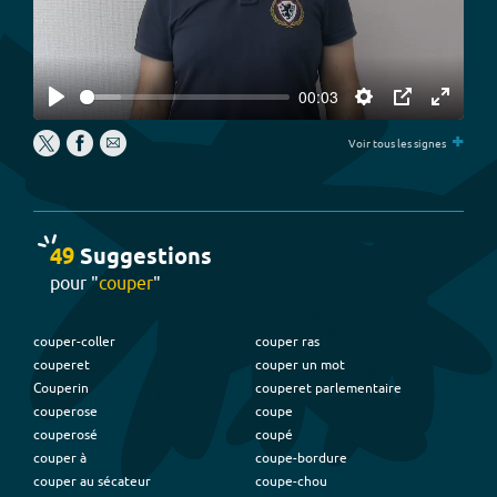
00:03
Play
Settings
PIP
Enter
+
fullscree
Voir tous les signes
49
Suggestion
s
pour "
couper
"
couper-coller
couper ras
couperet
couper un mot
Couperin
couperet parlementaire
couperose
coupe
couperosé
coupé
couper à
coupe-bordure
couper au sécateur
coupe-chou