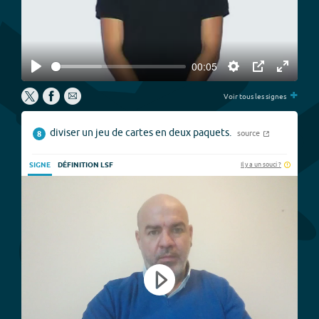
00:05
Play
Settings
PIP
Enter
+
fullscree
Voir tous les signes
diviser un jeu de cartes en deux paquets.
source
8
Il y a un souci ?
SIGNE
DÉFINITION LSF
Play