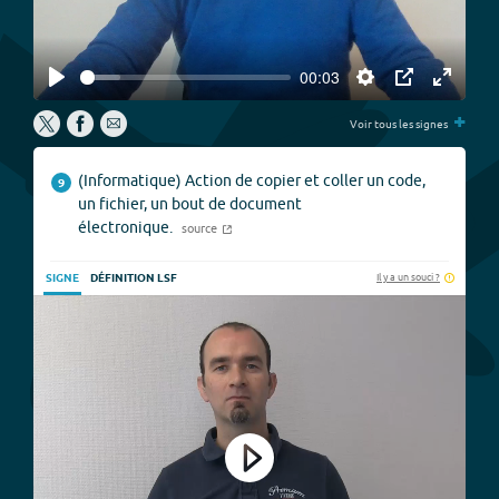
00:03
Play
Settings
PIP
Enter
+
fullscree
Voir tous les signes
(Informatique) Action de copier et coller un code,
9
un fichier, un bout de document
électronique.
source
Il y a un souci ?
SIGNE
DÉFINITION LSF
Play