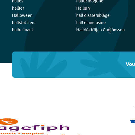
halles
hallucinogène
hallier
Halluin
Halloween
hall d'assemblage
hallstattien
hall d'une usine
hallucinant
Halldór Kiljan Gudjónsson
Vou