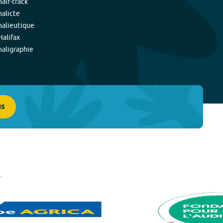
half-track
halicte
halieutique
Halifax
haligraphie
us