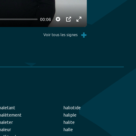
00:06
Settings
PIP
Enter
+
fullscreen
Voir tous les signes
haletant
haliotide
halètement
haliple
haleter
halite
haleur
halle