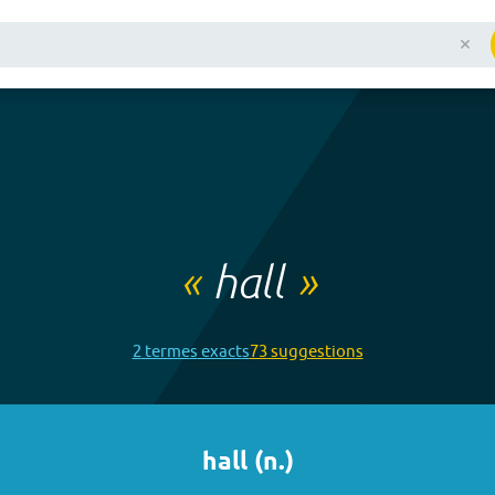
«
hall
»
2
terme
s
exact
s
73
suggestion
s
hall
(
n.
)