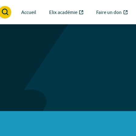
Accueil
Elix académie
Faire un don