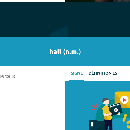
Play
hall
(
n.m.
)
SIGNE
DÉFINITION LSF
source