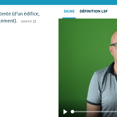
SIGNE
DÉFINITION LSF
tente (d'un édifice,
rtement).
source