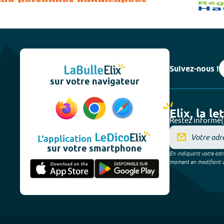
Suivez-nous !
sur votre navigateur
Elix, la le
Restez informé(
L'application
sur votre smartphone
En indiquant votre adre
moment en modifiant vos