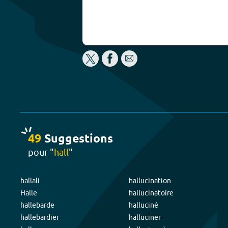
49
Suggestion
s
pour "
hall
"
hallali
hallucination
Halle
hallucinatoire
hallebarde
halluciné
hallebardier
halluciner