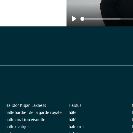
Play
Halldór Kiljan Laxness
Haldus
hallebardier de la garde royale
hâle
hallucination visuelle
hâlé
hallux valgus
halecret