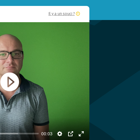
Il y a un souci ?
Play
00:03