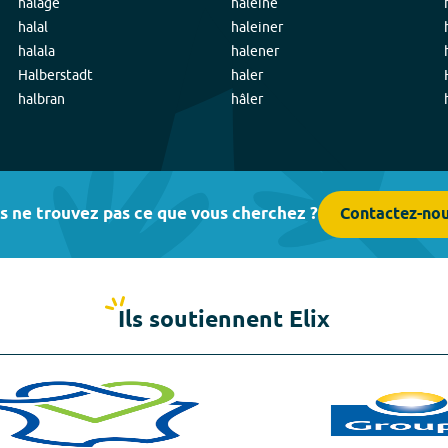
halage
haleine
halal
haleiner
halala
halener
Halberstadt
haler
halbran
hâler
s ne trouvez pas ce que vous cherchez ?
Contactez-no
Ils soutiennent Elix