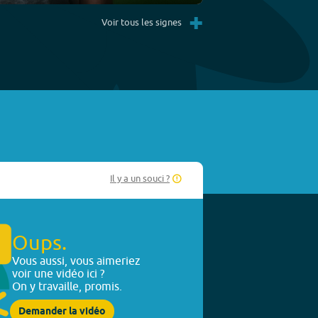
Settings
PIP
Enter
+
fullscreen
Voir tous les signes
Il y a un souci ?
Oups.
Vous aussi, vous aimeriez
voir une vidéo ici ?
On y travaille, promis.
Demander la vidéo