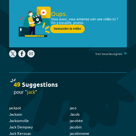
Oups.
Vous aussi, vous aimeriez voir une vidéo ici ?
On y travaille, promis.
Demander la vidéo
+
Voir tous les signes
49
Suggestion
s
pour "
jack
"
jackpot
jaco
Jackson
Jacob
Jacksonville
jacobée
Jack Dempsey
jacobin
Jack Kerouac
jacobinisme