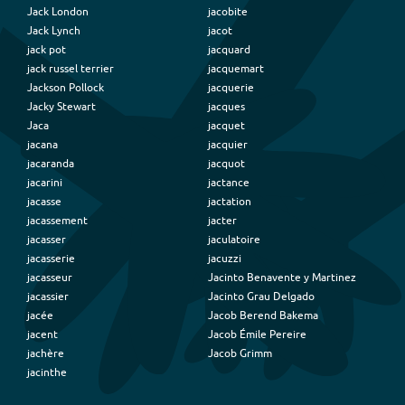
Jack London
jacobite
Jack Lynch
jacot
jack pot
jacquard
jack russel terrier
jacquemart
Jackson Pollock
jacquerie
Jacky Stewart
jacques
Jaca
jacquet
jacana
jacquier
jacaranda
jacquot
jacarini
jactance
jacasse
jactation
jacassement
jacter
jacasser
jaculatoire
jacasserie
jacuzzi
jacasseur
Jacinto Benavente y Martinez
jacassier
Jacinto Grau Delgado
jacée
Jacob Berend Bakema
jacent
Jacob Émile Pereire
jachère
Jacob Grimm
jacinthe