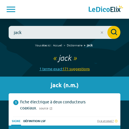
Vous êtes ici :
Accueil
Dictionnaire
jack
«
jack
»
1
terme
exact
171
suggestion
s
jack
(
n.m.
)
fiche électrique à deux conducteurs
1
coaxiaux.
source
Il y a un souci ?
SIGNE
DÉFINITION LSF