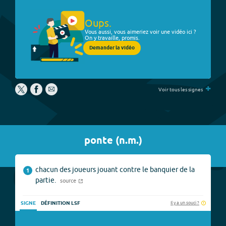
Oups.
Vous aussi, vous aimeriez voir une vidéo ici ?
On y travaille, promis.
Demander la vidéo
+
Voir tous les signes
ponte
(
n.m.
)
chacun des joueurs jouant contre le banquier de la
1
partie.
source
Il y a un souci ?
SIGNE
DÉFINITION LSF