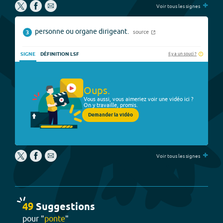
+
Voir tous les signes
personne ou organe dirigeant.
source
3
Il y a un souci ?
SIGNE
DÉFINITION LSF
Oups.
Vous aussi, vous aimeriez voir une vidéo ici ?
On y travaille, promis.
Demander la vidéo
+
Voir tous les signes
49
Suggestion
s
pour "
ponte
"