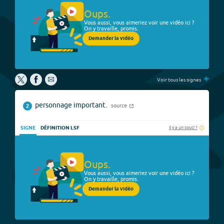
Oups.
Vous aussi, vous aimeriez voir une vidéo ici ?
On y travaille, promis.
Demander la vidéo
+
Voir tous les signes
personnage important.
source
2
Il y a un souci ?
SIGNE
DÉFINITION LSF
Oups.
Vous aussi, vous aimeriez voir une vidéo ici ?
On y travaille, promis.
Demander la vidéo