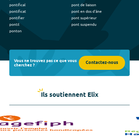
pontifical
pont de liaison
pontificat
pont en dos d'âne
pontifier
pont supérieur
pontil
pont suspendu
ponton
Vous ne trouvez pas ce que vous
Contactez-nous
cherchez ?
Ils soutiennent Elix