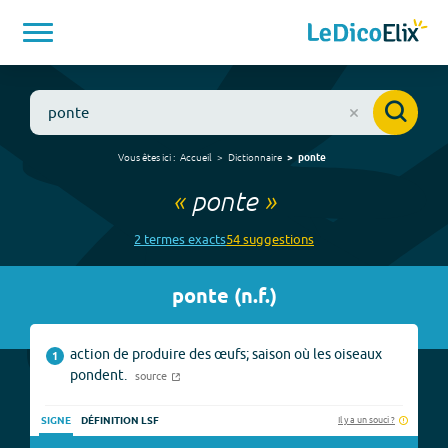
Vous êtes ici :
Accueil
Dictionnaire
ponte
«
ponte
»
2
terme
s
exact
s
54
suggestion
s
ponte
(
n.f.
)
action de produire des œufs; saison où les oiseaux
1
pondent.
source
Il y a un souci ?
SIGNE
DÉFINITION LSF