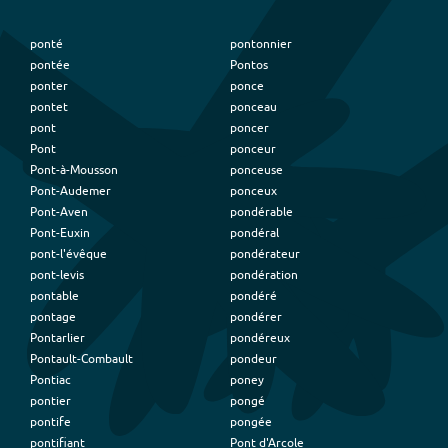
ponté
pontonnier
pontée
Pontos
ponter
ponce
pontet
ponceau
pont
poncer
Pont
ponceur
Pont-à-Mousson
ponceuse
Pont-Audemer
ponceux
Pont-Aven
pondérable
Pont-Euxin
pondéral
pont-l'évêque
pondérateur
pont-levis
pondération
pontable
pondéré
pontage
pondérer
Pontarlier
pondéreux
Pontault-Combault
pondeur
Pontiac
poney
pontier
pongé
pontife
pongée
pontifiant
Pont d'Arcole