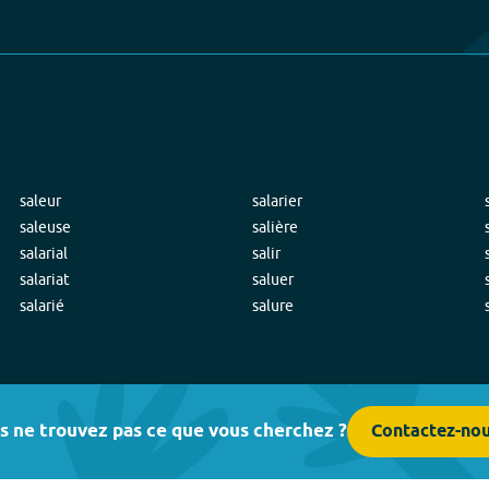
saleur
salarier
saleuse
salière
salarial
salir
salariat
saluer
salarié
salure
s ne trouvez pas ce que vous cherchez ?
Contactez-no