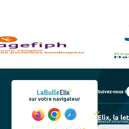
Suivez-nous !
sur votre navigateur
Elix, la le
Restez informé(