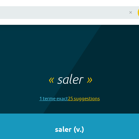
«
saler
»
1
terme
exact
25
suggestion
s
saler
(
v.
)