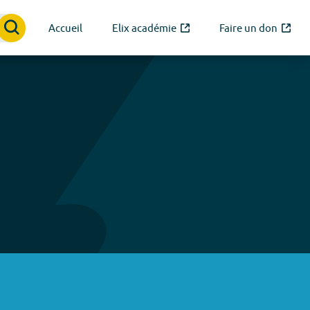
Accueil
Elix académie
Faire un don