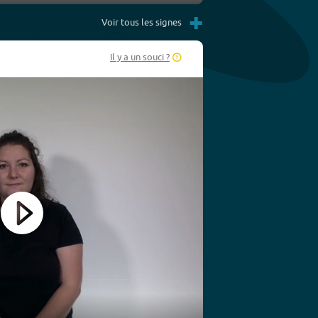
Settings
PIP
Enter
Play
+
fullscreen
Voir tous les signes
Il y a un souci ?
Play