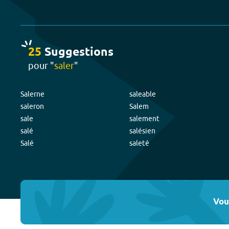
25
Suggestion
s
pour "
saler
"
Salerne
saleable
saleron
Salem
sale
salement
salé
salésien
Salé
saleté
Vou