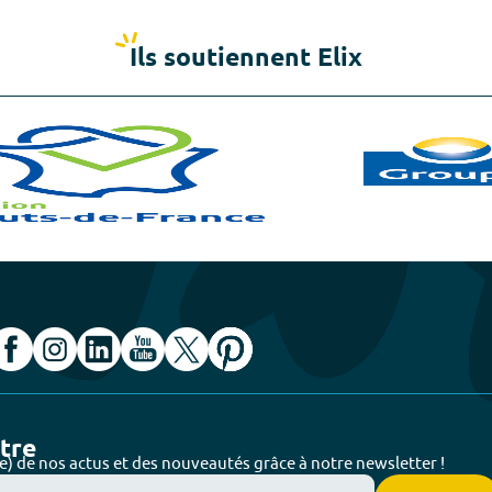
Ils soutiennent Elix
ttre
e) de nos actus et des nouveautés grâce à notre newsletter !