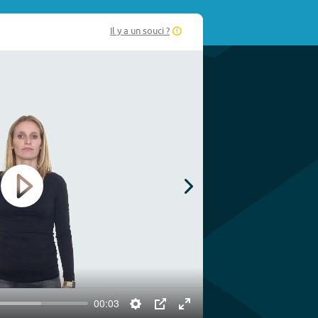
Il y a un souci ?
Play
00:03