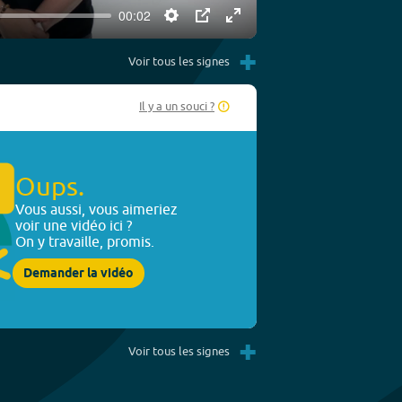
00:02
Settings
PIP
Enter
+
fullscreen
Voir tous les signes
Il y a un souci ?
Oups.
Vous aussi, vous aimeriez
voir une vidéo ici ?
On y travaille, promis.
Demander la vidéo
+
Voir tous les signes