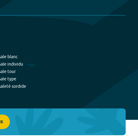
sale blanc
sale individu
sale tour
sale type
saleté sordide
us