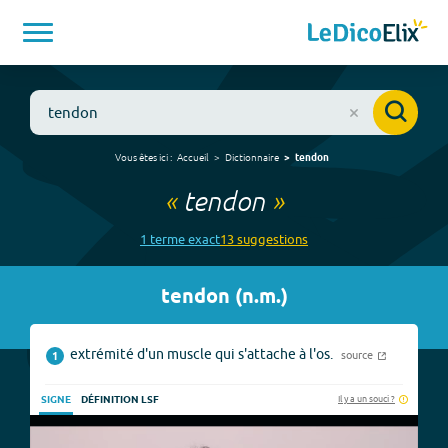
Vous êtes ici :
Accueil
Dictionnaire
tendon
«
tendon
»
1
terme
exact
13
suggestion
s
tendon
(
n.m.
)
extrémité d'un muscle qui s'attache à l'os.
source
1
Il y a un souci ?
SIGNE
DÉFINITION LSF