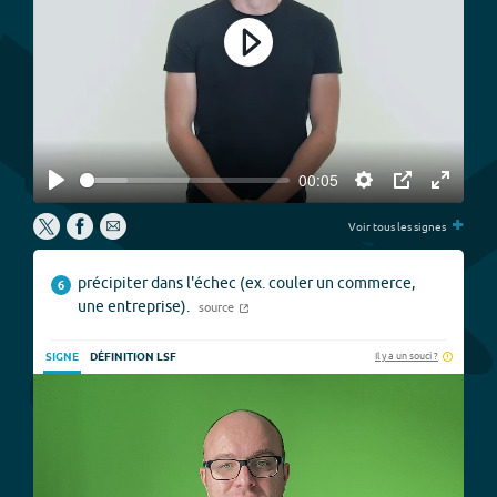
Play
00:05
Play
Settings
PIP
Enter
+
fullscree
Voir tous les signes
précipiter dans l'échec (ex. couler un commerce,
6
une entreprise).
source
Il y a un souci ?
SIGNE
DÉFINITION LSF