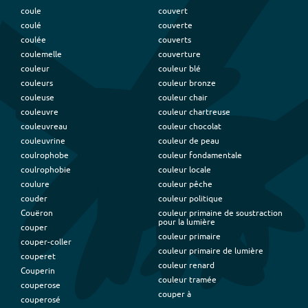
coule
couvert
coulé
couverte
coulée
couverts
coulemelle
couverture
couleur
couleur blé
couleurs
couleur bronze
couleuse
couleur chair
couleuvre
couleur chartreuse
couleuvreau
couleur chocolat
couleuvrine
couleur de peau
coulrophobe
couleur fondamentale
coulrophobie
couleur locale
coulure
couleur pêche
couder
couleur politique
Couëron
couleur primaine de soustraction
pour la lumière
couper
couleur primaire
couper-coller
couleur primaire de lumière
couperet
couleur renard
Couperin
couleur tramée
couperose
couper à
couperosé