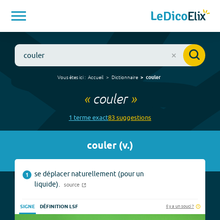
Vous êtes ici :
Accueil
Dictionnaire
couler
«
couler
»
1
terme
exact
83
suggestion
s
couler
(
v.
)
se déplacer naturellement (pour un
1
liquide).
source
Il y a un souci ?
SIGNE
DÉFINITION LSF