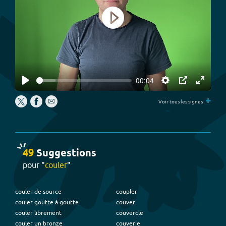
Play
00:04
Play
Settings
PIP
Enter
+
fullscree
Voir tous les signes
49
Suggestion
s
pour "
couler
"
couler de source
coupler
couler goutte à goutte
couver
couler librement
couvercle
couler un bronze
couverie