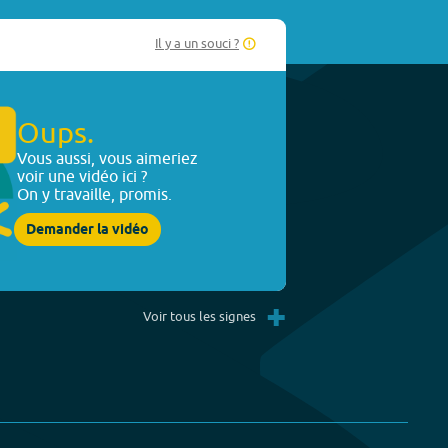
Il y a un souci ?
Oups.
Vous aussi, vous aimeriez
voir une vidéo ici ?
On y travaille, promis.
Demander la vidéo
+
Voir tous les signes