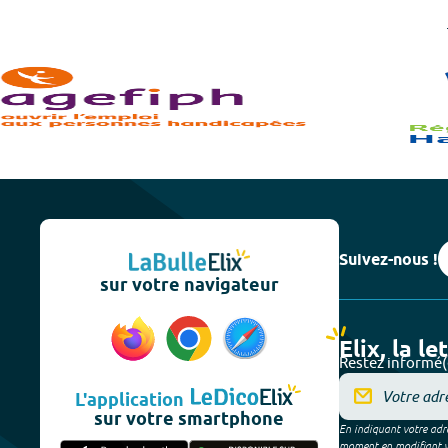
Suivez-nous !
sur votre navigateur
Elix, la le
Restez informé(
L'application
sur votre smartphone
En indiquant votre adre
moment en modifiant vos