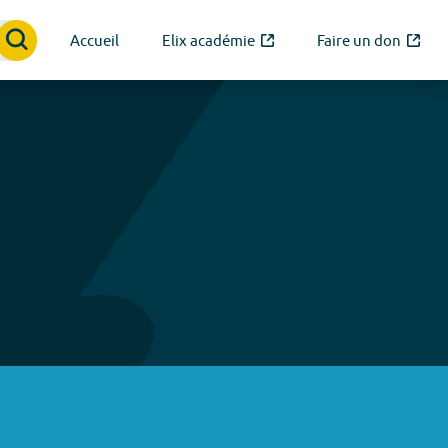
Accueil
Elix académie
Faire un don