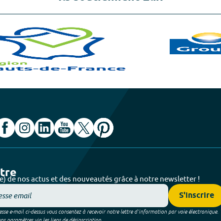
ttre
e) de nos actus et des nouveautés grâce à notre newsletter !
S'inscrire
sse e-mail ci-dessus vous consentez à recevoir notre lettre d’information par voie électronique.
 paramètres via les liens de désinscription.