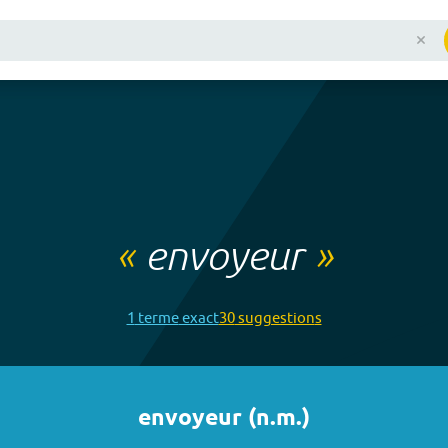
«
envoyeur
»
1
terme
exact
30
suggestion
s
envoyeur
(
n.m.
)