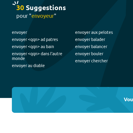
30
Suggestion
s
pour "
envoyeur
"
envoyer
envoyer aux pelotes
envoyer <qqn> ad patres
envoyer balader
envoyer <qqn> au bain
envoyer balancer
envoyer <qqn> dans l'autre
envoyer bouler
monde
envoyer chercher
envoyer au diable
Vou