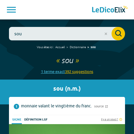
Vous êtes ici :
Accueil
Dictionnaire
sou
«
sou
»
1
terme
exact
392
suggestion
s
sou
(
n.m.
)
monnaie valant le vingtième du franc.
source
1
Il y a un souci ?
SIGNE
DÉFINITION LSF