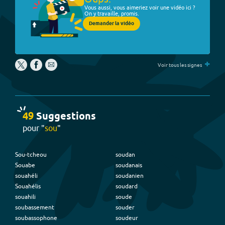
Vous aussi, vous aimeriez voir une vidéo ici ?
On y travaille, promis.
Demander la vidéo
+
Voir tous les signes
49
Suggestion
s
pour "
sou
"
Sou-tcheou
soudan
Souabe
soudanais
souahéli
soudanien
Souahélis
soudard
souahili
soude
soubassement
souder
soubassophone
soudeur