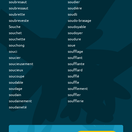
soubresaut
soudier
soubressaut
soudière
soubrette
soudli
soubreveste
soudo-brasage
Souche
soudoyable
souchet
soudoyer
souchette
soudure
souchong
soue
souci
soufflage
soucier
soufflant
soucieusement
soufflante
soucieux
soufflard
soucoupe
soufflé
soudable
souffle
soudage
soufflement
soudain
souffler
soudainement
soufflerie
soudaineté