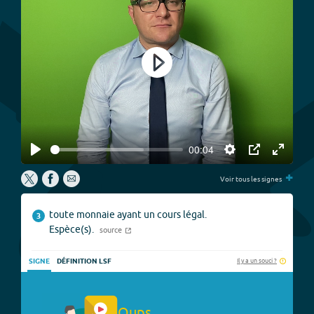
Play
00:04
Play
Settings
PIP
Enter
+
fullscree
Voir tous les signes
toute monnaie ayant un cours légal.
3
Espèce(s).
source
Il y a un souci ?
SIGNE
DÉFINITION LSF
Oups.