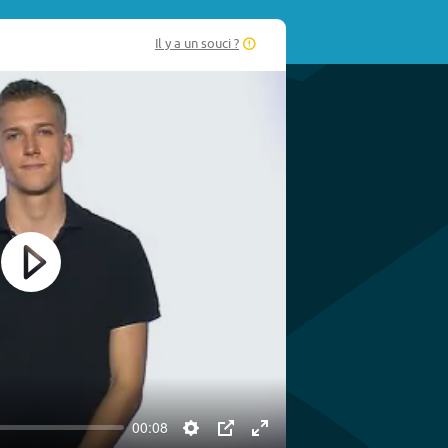
Il y a un souci ?
Play
00:08