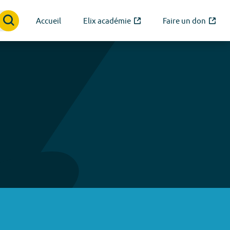
Accueil
Elix académie
Faire un don