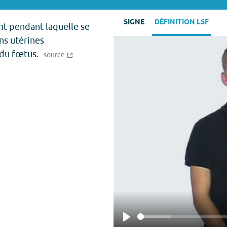
SIGNE
DÉFINITION LSF
t pendant laquelle se
ns utérines
 du fœtus.
source