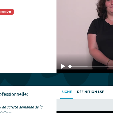
ommandes
Play
SIGNE
DÉFINITION LSF
ofessionnelle;
il de cariste demande de la
vigilance.