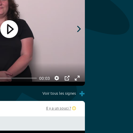
Play
00:03
Settings
PIP
Enter
Play
+
fullscreen
Voir tous les signes
Il y a un souci ?