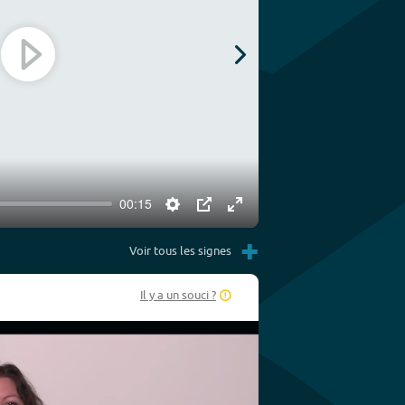
Play
00:15
Settings
PIP
Enter
Play
+
fullscreen
Voir tous les signes
Il y a un souci ?