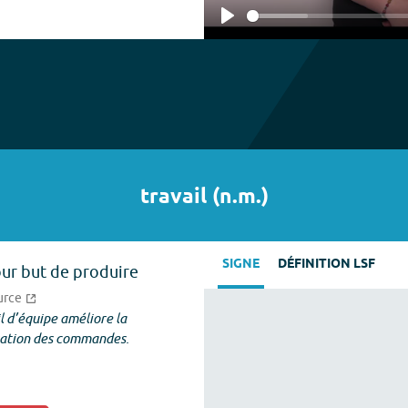
Play
travail
(
n.m.
)
SIGNE
DÉFINITION LSF
our but de produire
urce
il d’équipe améliore la
ration des commandes.