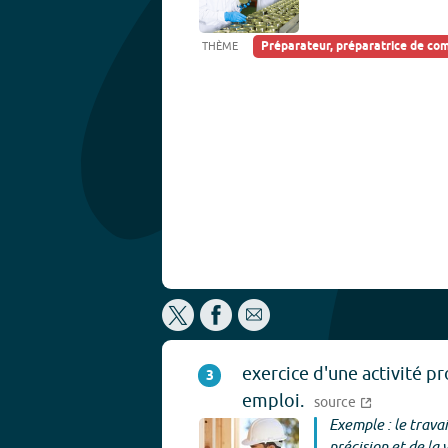
Préparateur, préparatrice de c
THÈME
exercice d'une activité pr
3
emploi.
source
Exemple : le trava
précision et de la 