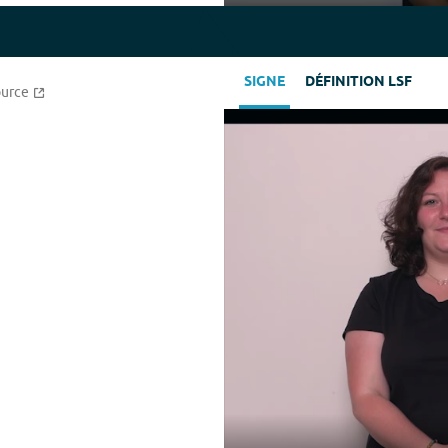
Play
SIGNE
DÉFINITION LSF
ource