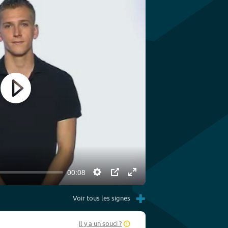
Play
00:08
Settings
PIP
Enter
+
fullscreen
Voir tous les signes
Il y a un souci ?