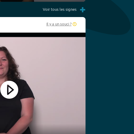
Settings
PIP
Enter
+
fullscreen
Voir tous les signes
Il y a un souci ?
Play