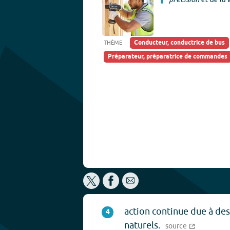
Conducteur, conductrice de bus
THÈME
Préparateur, préparatrice de commandes
action continue due à des
4
naturels.
source