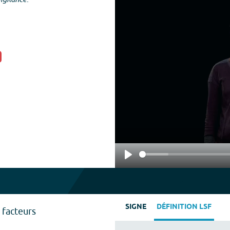
Play
SIGNE
DÉFINITION LSF
 facteurs