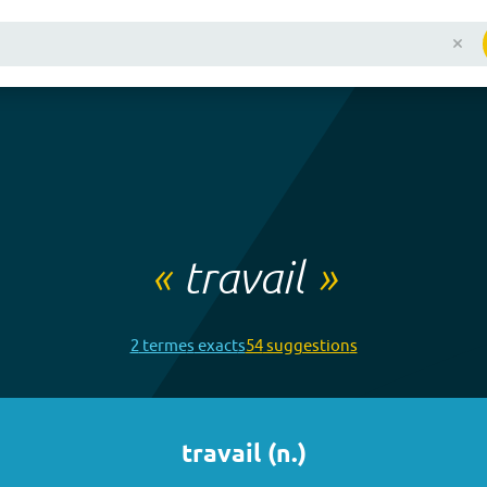
«
travail
»
2
terme
s
exact
s
54
suggestion
s
travail
(
n.
)