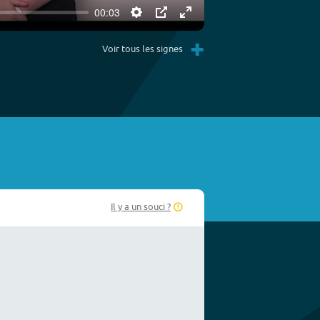
00:03
Settings
PIP
Enter
+
fullscreen
Voir tous les signes
Il y a un souci ?