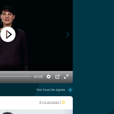
Play
00:03
Settings
PIP
Enter
Play
+
fullscreen
Voir tous les signes
Il y a un souci ?