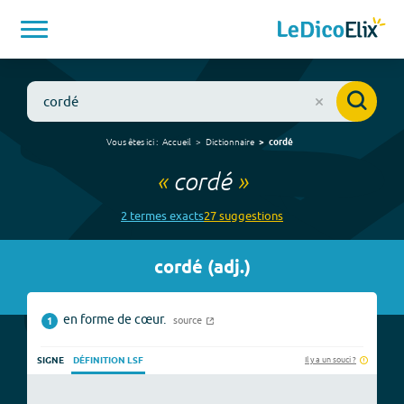
Vous êtes ici :
Accueil
Dictionnaire
cordé
«
cordé
»
2
terme
s
exact
s
27
suggestion
s
cordé
(
adj.
)
en forme de cœur.
source
1
Il y a un souci ?
SIGNE
DÉFINITION LSF