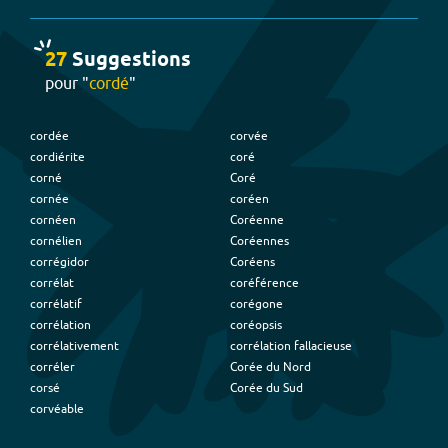
27
Suggestion
s
pour "
cordé
"
cordée
corvée
cordiérite
coré
corné
Coré
cornée
coréen
cornéen
Coréenne
cornélien
Coréennes
corrégidor
Coréens
corrélat
coréférence
corrélatif
corégone
corrélation
coréopsis
corrélativement
corrélation fallacieuse
corréler
Corée du Nord
corsé
Corée du Sud
corvéable