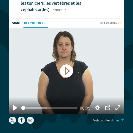
les tuniciers, les vertébrés et les
céphalocordés).
source
Il y a un souci ?
SIGNE
DÉFINITION LSF
Play
00:09
Play
Settings
PIP
Enter
+
fullscree
Voir tous les signes