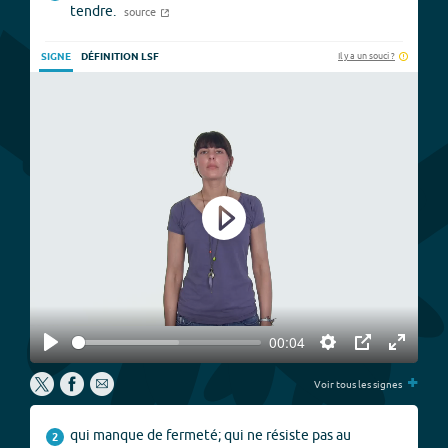
tendre.
source
Il y a un souci ?
SIGNE
DÉFINITION LSF
Play
00:04
Play
Settings
PIP
Enter
+
fullscree
Voir tous les signes
qui manque de fermeté; qui ne résiste pas au
2