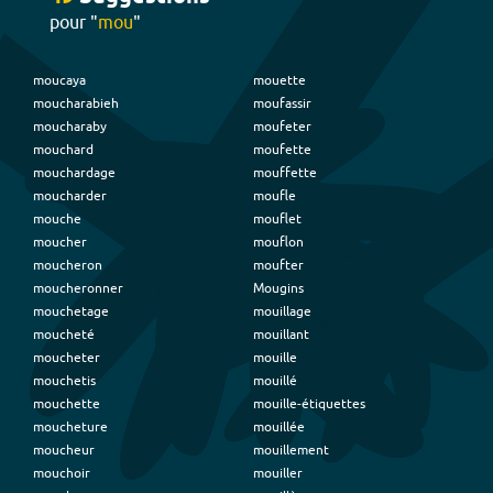
pour "
mou
"
moucaya
mouette
moucharabieh
moufassir
moucharaby
moufeter
mouchard
moufette
mouchardage
mouffette
moucharder
moufle
mouche
mouflet
moucher
mouflon
moucheron
moufter
moucheronner
Mougins
mouchetage
mouillage
moucheté
mouillant
moucheter
mouille
mouchetis
mouillé
mouchette
mouille-étiquettes
moucheture
mouillée
moucheur
mouillement
mouchoir
mouiller