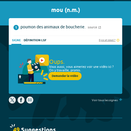
mou
(
n.m.
)
poumon des animaux de boucherie.
source
1
Il y a un souci ?
SIGNE
DÉFINITION LSF
Oups.
Vous aussi, vous aimeriez voir une vidéo ici ?
On y travaille, promis.
Demander la vidéo
+
Voir tous les signes
49
Suggestion
s