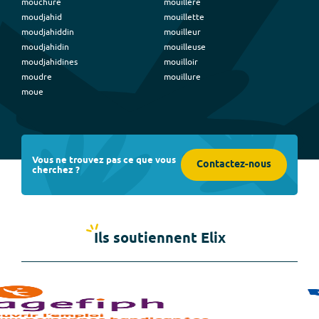
mouchure
mouillère
moudjahid
mouillette
moudjahiddin
mouilleur
moudjahidin
mouilleuse
moudjahidines
mouilloir
moudre
mouillure
moue
Vous ne trouvez pas ce que vous
Contactez-nous
cherchez ?
Ils soutiennent Elix