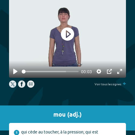
Play
00:03
Play
Settings
PIP
Enter
+
fullscree
Voir tous les signes
mou
(
adj.
)
qui cède au toucher, à la pression; qui est
1