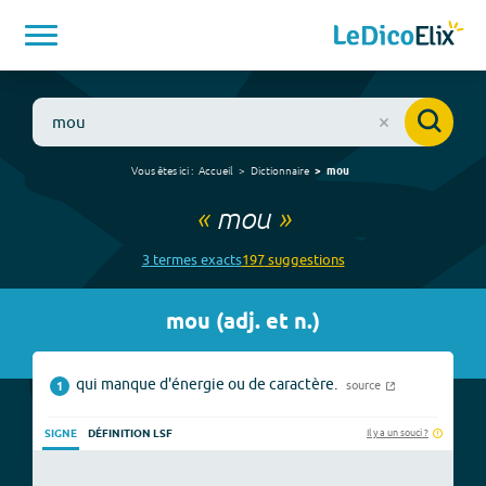
Vous êtes ici :
Accueil
Dictionnaire
mou
«
mou
»
3
terme
s
exact
s
197
suggestion
s
mou
(
adj. et n.
)
qui manque d'énergie ou de caractère.
source
1
Il y a un souci ?
SIGNE
DÉFINITION LSF