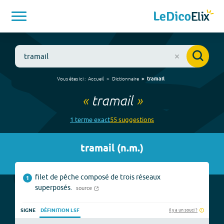
Vous êtes ici :
Accueil
Dictionnaire
tramail
«
tramail
»
1
terme
exact
55
suggestion
s
tramail
(
n.m.
)
filet de pêche composé de trois réseaux
1
superposés.
source
Il y a un souci ?
SIGNE
DÉFINITION LSF