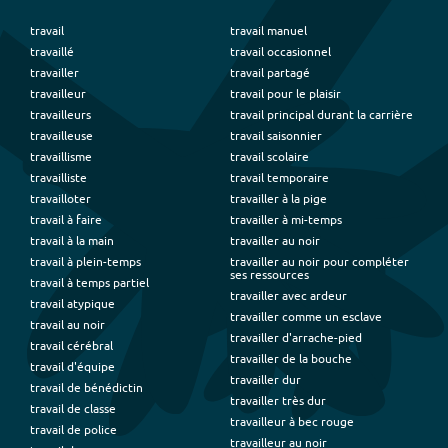
travail
travail manuel
travaillé
travail occasionnel
travailler
travail partagé
travailleur
travail pour le plaisir
travailleurs
travail principal durant la carrière
travailleuse
travail saisonnier
travaillisme
travail scolaire
travailliste
travail temporaire
travailloter
travailler à la pige
travail à faire
travailler à mi-temps
travail à la main
travailler au noir
travail à plein-temps
travailler au noir pour compléter
ses ressources
travail à temps partiel
travailler avec ardeur
travail atypique
travailler comme un esclave
travail au noir
travailler d'arrache-pied
travail cérébral
travailler de la bouche
travail d'équipe
travailler dur
travail de bénédictin
travailler très dur
travail de classe
travailleur à bec rouge
travail de police
travailleur au noir