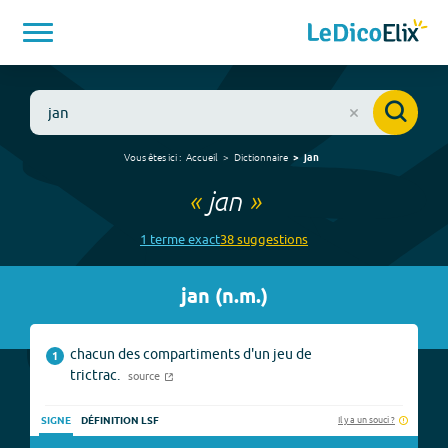
Vous êtes ici :
Accueil
Dictionnaire
jan
«
jan
»
1
terme
exact
38
suggestion
s
jan
(
n.m.
)
chacun des compartiments d'un jeu de
1
trictrac.
source
Il y a un souci ?
SIGNE
DÉFINITION LSF