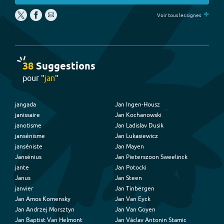
+
Voir tous les signes
38
Suggestion
s
pour "
jan
"
jangada
Jan Ingen-Housz
janissaire
Jan Kochanowski
janotisme
Jan Ladislav Dusik
jansénisme
Jan Lukasiewicz
janséniste
Jan Mayen
Jansénius
Jan Pieterszoon Sweelinck
jante
Jan Potocki
Janus
Jan Steen
janvier
Jan Tinbergen
Jan Amos Komensky
Jan Van Eyck
Jan Andrzej Morsztyn
Jan Van Goyen
Jan Baptist Van Helmont
Jan Václav Antonin Stamic