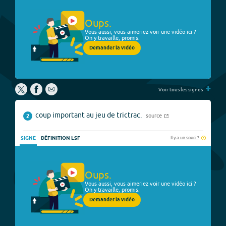
Oups.
Vous aussi, vous aimeriez voir une vidéo ici ?
On y travaille, promis.
Demander la vidéo
+
Voir tous les signes
coup important au jeu de trictrac.
source
2
Il y a un souci ?
SIGNE
DÉFINITION LSF
Oups.
Vous aussi, vous aimeriez voir une vidéo ici ?
On y travaille, promis.
Demander la vidéo